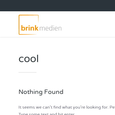
cool
Nothing Found
It seems we can’t find what you’re looking for. P
Type some text and hit enter.