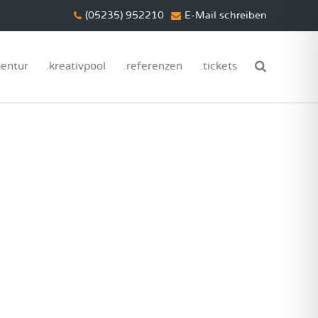
(05235) 952210
E-Mail schreiben
gentur
.kreativpool
.referenzen
.tickets